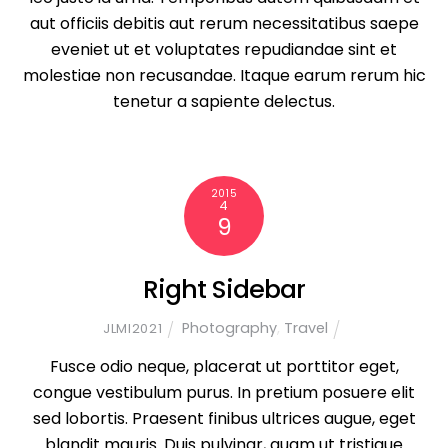
aut officiis debitis aut rerum necessitatibus saepe
eveniet ut et voluptates repudiandae sint et
molestiae non recusandae. Itaque earum rerum hic
tenetur a sapiente delectus.
2015
4
9
Right Sidebar
Photography
,
Travel
JLMI2021
Fusce odio neque, placerat ut porttitor eget,
congue vestibulum purus. In pretium posuere elit
sed lobortis. Praesent finibus ultrices augue, eget
blandit mauris. Duis pulvinar, quam ut tristique