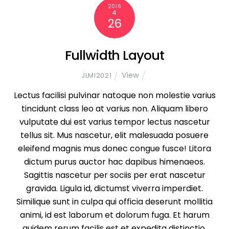
2016
4
26
Fullwidth Layout
View
JLMI2021
Lectus facilisi pulvinar natoque non molestie varius
tincidunt class leo at varius non. Aliquam libero
vulputate dui est varius tempor lectus nascetur
tellus sit. Mus nascetur, elit malesuada posuere
eleifend magnis mus donec congue fusce! Litora
dictum purus auctor hac dapibus himenaeos.
Sagittis nascetur per sociis per erat nascetur
gravida. Ligula id, dictumst viverra imperdiet.
Similique sunt in culpa qui officia deserunt mollitia
animi, id est laborum et dolorum fuga. Et harum
quidem rerum facilis est et expedita distinctio.