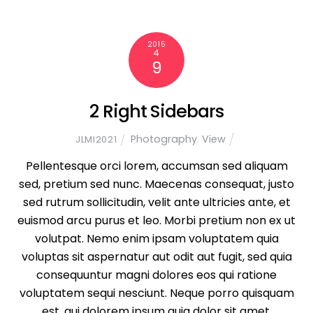
2015
4
9
2 Right Sidebars
Photography
,
View
JLMI2021
Pellentesque orci lorem, accumsan sed aliquam
sed, pretium sed nunc. Maecenas consequat, justo
sed rutrum sollicitudin, velit ante ultricies ante, et
euismod arcu purus et leo. Morbi pretium non ex ut
volutpat. Nemo enim ipsam voluptatem quia
voluptas sit aspernatur aut odit aut fugit, sed quia
consequuntur magni dolores eos qui ratione
voluptatem sequi nesciunt. Neque porro quisquam
est, qui dolorem ipsum quia dolor sit amet,