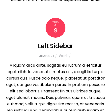
2015
4
9
Left Sidebar
Work
JLMI2021
Aliquam arcu ante, sagittis eu rutrum a, efficitur
eget nibh. In venenatis metus est, a sagittis turpis
cursus quis. Fusce odio neque, placerat ut porttitor
eget, congue vestibulum purus. In pretium posuere
elit sed lobortis. Praesent finibus ultrices augue,
eget blandit mauris. Duis pulvinar, quam ut tristique
euismod, velit turpis dignissim massa, et venenatis
leo justo id urna. Temporibus autem quibusdam et