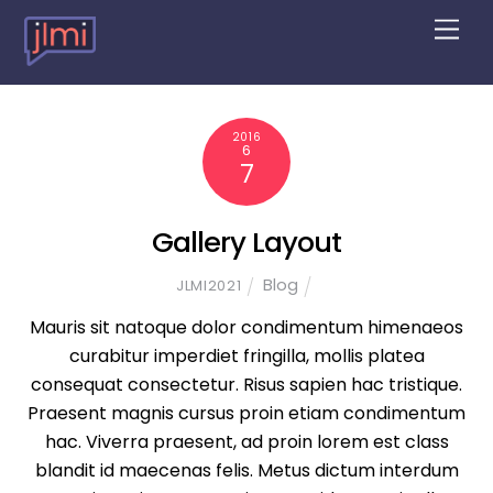
M
e
Blog
n
u
2016
6
7
Gallery Layout
Blog
JLMI2021
Mauris sit natoque dolor condimentum himenaeos
curabitur imperdiet fringilla, mollis platea
consequat consectetur. Risus sapien hac tristique.
Praesent magnis cursus proin etiam condimentum
hac. Viverra praesent, ad proin lorem est class
blandit id maecenas felis. Metus dictum interdum