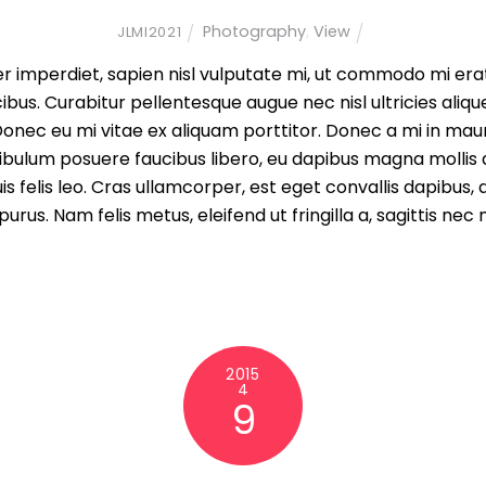
Photography
,
View
JLMI2021
r imperdiet, sapien nisl vulputate mi, ut commodo mi era
bus. Curabitur pellentesque augue nec nisl ultricies aliq
Donec eu mi vitae ex aliquam porttitor. Donec a mi in maur
bulum posuere faucibus libero, eu dapibus magna mollis q
quis felis leo. Cras ullamcorper, est eget convallis dapibus
us. Nam felis metus, eleifend ut fringilla a, sagittis nec m
2015
4
9