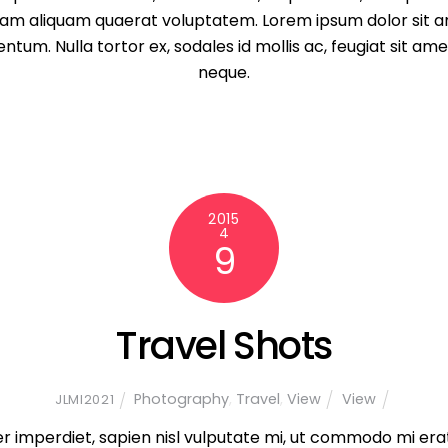
am aliquam quaerat voluptatem. Lorem ipsum dolor sit ame
tum. Nulla tortor ex, sodales id mollis ac, feugiat sit ame
neque.
2015
4
9
Travel Shots
Photography
,
Travel
,
View
View
JLMI2021
r imperdiet, sapien nisl vulputate mi, ut commodo mi era