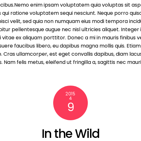
cibus.Nemo enim ipsam voluptatem quia voluptas sit asper
qui ratione voluptatem sequi nesciunt. Neque porro quis
ipisci velit, sed quia non numquam eius modi tempora inc
ur pellentesque augue nec nisl ultricies aliquet. Integer 
vitae ex aliquam porttitor. Donec a mi in mauris finibus
uere faucibus libero, eu dapibus magna mollis quis. Etiam
 leo. Cras ullamcorper, est eget convallis dapibus, diam l
 Nam felis metus, eleifend ut fringilla a, sagittis nec mauris
2015
4
9
In the Wild