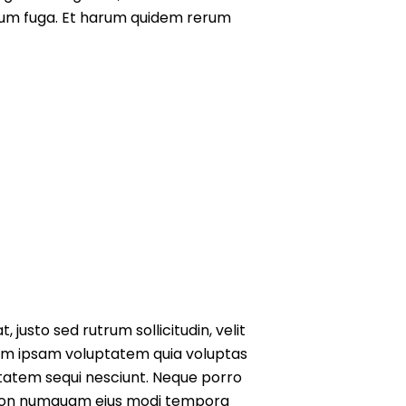
olorum fuga. Et harum quidem rerum
usto sed rutrum sollicitudin, velit
enim ipsam voluptatem quia voluptas
ptatem sequi nesciunt. Neque porro
ia non numquam eius modi tempora