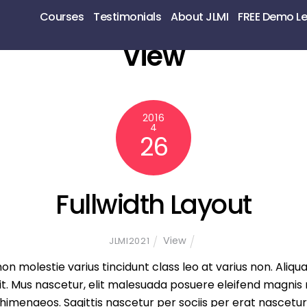
Courses
Testimonials
About JLMI
FREE Demo L
View
2016
4
26
Fullwidth Layout
View
JLMI2021
non molestie varius tincidunt class leo at varius non. Aliqu
sit. Mus nascetur, elit malesuada posuere eleifend magnis
menaeos. Sagittis nascetur per sociis per erat nascetur g