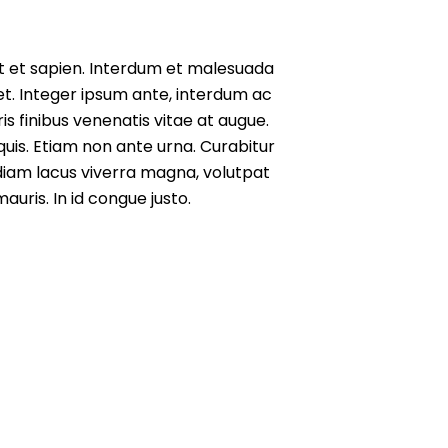
t et sapien. Interdum et malesuada
uet. Integer ipsum ante, interdum ac
is finibus venenatis vitae at augue.
uis. Etiam non ante urna. Curabitur
, diam lacus viverra magna, volutpat
auris. In id congue justo.