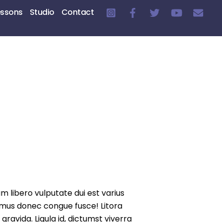
essons
Studio
Contact
am libero vulputate dui est varius
 mus donec congue fusce! Litora
ravida. Ligula id, dictumst viverra