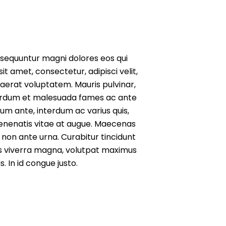
nsequuntur magni dolores eos qui
t amet, consectetur, adipisci velit,
erat voluptatem. Mauris pulvinar,
terdum et malesuada fames ac ante
sum ante, interdum ac varius quis,
 venenatis vitae at augue. Maecenas
 non ante urna. Curabitur tincidunt
acus viverra magna, volutpat maximus
. In id congue justo.