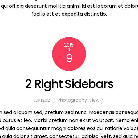
a qui officia deserunt mollitia animi, id est laborum et d
facilis est et expedita distinctio.
2015
4
9
2 Right Sidebars
Photography
,
View
JLMI2021
sed aliquam sed, pretium sed nunc. Maecenas consequat, j
cu purus et leo. Morbi pretium non ex ut volutpat. Nemo 
, sed quia consequuntur magni dolores eos qui ratione volu
 quia dolor sit amet, consectetur, adipisci velit, sed qu