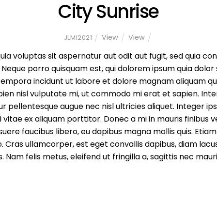
City Sunrise
View
View
JLMI2021
 voluptas sit aspernatur aut odit aut fugit, sed quia co
Neque porro quisquam est, qui dolorem ipsum quia dolor si
empora incidunt ut labore et dolore magnam aliquam qua
ien nisl vulputate mi, ut commodo mi erat et sapien. In
ur pellentesque augue nec nisl ultricies aliquet. Integer ip
vitae ex aliquam porttitor. Donec a mi in mauris finibus
uere faucibus libero, eu dapibus magna mollis quis. Etiam
 leo. Cras ullamcorper, est eget convallis dapibus, diam l
 Nam felis metus, eleifend ut fringilla a, sagittis nec mauris