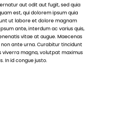
natur aut odit aut fugit, sed quia
quam est, qui dolorem ipsum quia
idunt ut labore et dolore magnam
ipsum ante, interdum ac varius quis,
 venenatis vitae at augue. Maecenas
 non ante urna. Curabitur tincidunt
acus viverra magna, volutpat maximus
. In id congue justo.